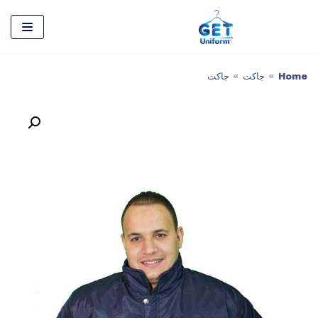
تخطى
إلى
المحتوى
Home
»
جاكت
»
جاكت